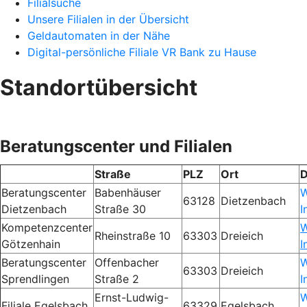
Filialsuche
Unsere Filialen in der Übersicht
Geldautomaten in der Nähe
Digital-persönliche Filiale VR Bank zu Hause
Standortübersicht
Beratungscenter und Filialen
Straße
PLZ
Ort
D
Beratungscenter
Babenhäuser
W
63128
Dietzenbach
Dietzenbach
Straße 30
I
Kompetenzcenter
W
Rheinstraße 10
63303
Dreieich
Götzenhain
I
Beratungscenter
Offenbacher
W
63303
Dreieich
Sprendlingen
Straße 2
I
Ernst-Ludwig-
W
Filiale Egelsbach
63329
Egelsbach