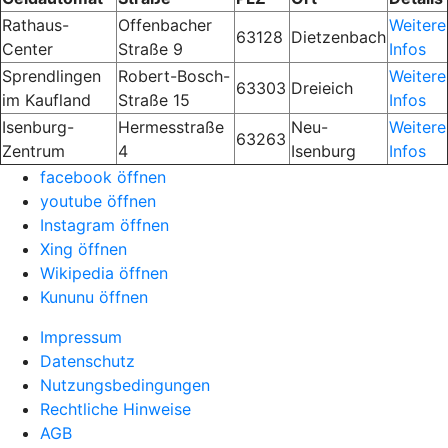
Rathaus-
Offenbacher
Weitere
63128
Dietzenbach
Center
Straße 9
Infos
Sprendlingen
Robert-Bosch-
Weitere
63303
Dreieich
im Kaufland
Straße 15
Infos
Isenburg-
Hermesstraße
Neu-
Weitere
63263
Zentrum
4
Isenburg
Infos
facebook öffnen
youtube öffnen
Instagram öffnen
Xing öffnen
Wikipedia öffnen
Kununu öffnen
Impressum
Datenschutz
Nutzungsbedingungen
Rechtliche Hinweise
AGB