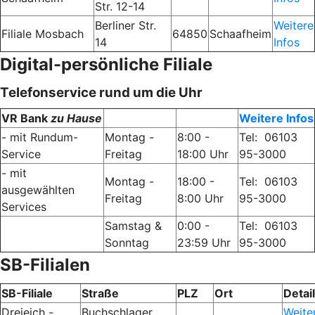
Str. 12-14
Berliner Str.
Weitere
Filiale Mosbach
64850
Schaafheim
14
Infos
Digital-persönliche Filiale
Telefonservice rund um die Uhr
VR Bank
zu Hause
Weitere Infos
- mit Rundum-
Montag -
8:00 -
Tel: 06103
Service
Freitag
18:00 Uhr
95-3000
- mit
Montag -
18:00 -
Tel: 06103
ausgewählten
Freitag
8:00 Uhr
95-3000
Services
Samstag &
0:00 -
Tel: 06103
Sonntag
23:59 Uhr
95-3000
SB-Filialen
SB-Filiale
Straße
PLZ
Ort
Detai
Dreieich -
Buchschlager
Weite