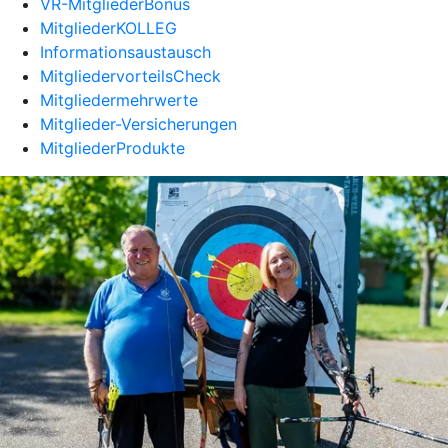
VR-MitgliederBonus
MitgliederKOLLEG
Informationsaustausch
MitgliedervorteilsCheck
Mitgliedermehrwerte
Mitglieder-Versicherungen
MitgliederProdukte