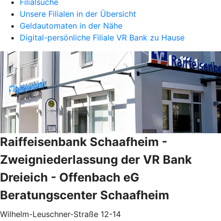
Filialsuche
Unsere Filialen in der Übersicht
Geldautomaten in der Nähe
Digital-persönliche Filiale VR Bank zu Hause
Raiffeisenbank Schaafheim -
Zweigniederlassung der VR Bank
Dreieich - Offenbach eG
Beratungscenter Schaafheim
Wilhelm-Leuschner-Straße 12-14