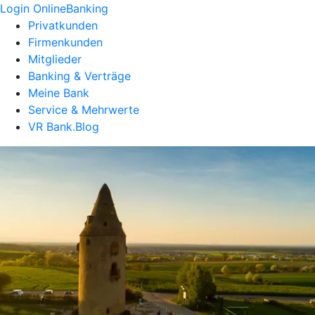
Login OnlineBanking
Privatkunden
Firmenkunden
Mitglieder
Banking & Verträge
Meine Bank
Service & Mehrwerte
VR Bank.Blog