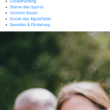
Crowdfunding
Sterne des Sports
Vorsicht Kunst!
Social day #guteTaten
Spenden & Förderung