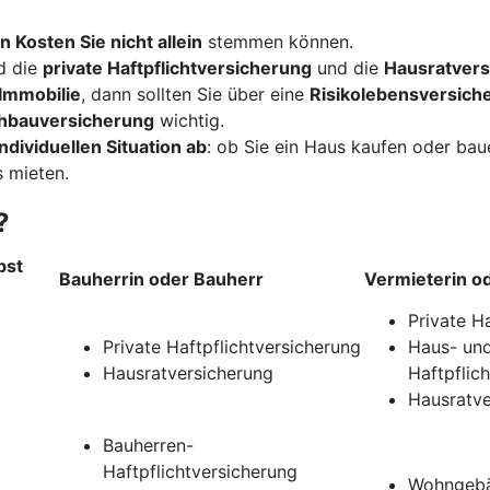
n Kosten Sie nicht allein
stemmen können.
d die
private Haftpflichtversicherung
und die
Hausratvers
Immobilie
, dann sollten Sie über eine
Risikolebensversich
hbauversicherung
wichtig.
ndividuellen Situation ab
: ob Sie ein Haus kaufen oder ba
 mieten.
?
bst
Bauherrin oder Bauherr
Vermieterin o
Private H
Private Haftpflichtversicherung
Haus- und
Hausratversicherung
Haftpflic
Hausratve
Bauherren-
Haftpflichtversicherung
Wohngebä