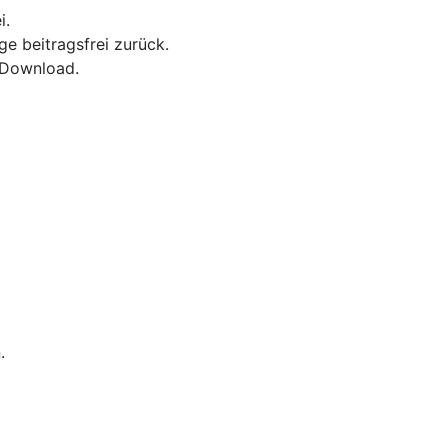
i.
ge beitragsfrei zurück.
F-Download.
.