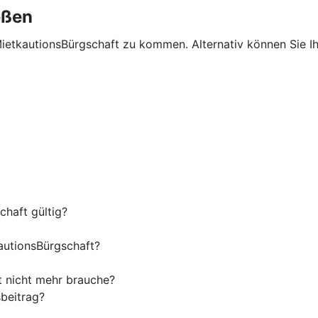
eßen
MietkautionsBürgschaft zu kommen. Alternativ können Sie I
haft gültig?
autionsBürgschaft?
t nicht mehr brauche?
beitrag?