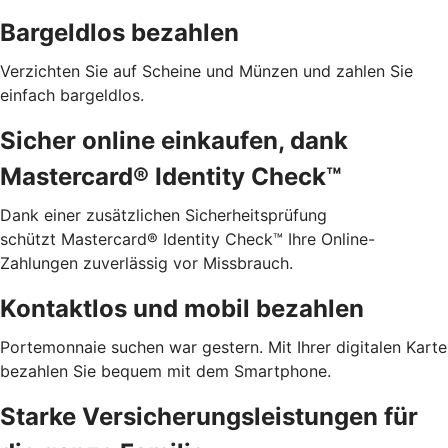
Bargeldlos bezahlen
Verzichten Sie auf Scheine und Münzen und zahlen Sie
einfach bargeldlos.
Sicher online einkaufen, dank
Mastercard® Identity Check™
Dank einer zusätzlichen Sicherheitsprüfung
schützt Mastercard® Identity Check™ Ihre Online-
Zahlungen zuverlässig vor Missbrauch.
Kontaktlos und mobil bezahlen
Portemonnaie suchen war gestern. Mit Ihrer digitalen Karte
bezahlen Sie bequem mit dem Smartphone.
Starke Versicherungsleistungen für