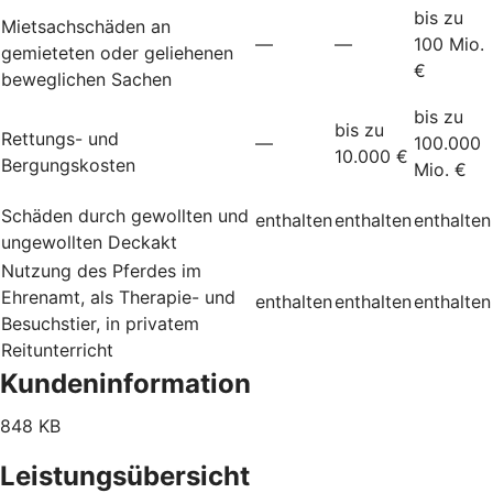
bis zu
Mietsachschäden an
—
—
100 Mio.
gemieteten oder geliehenen
€
beweglichen Sachen
bis zu
bis zu
Rettungs- und
—
100.000
10.000 €
Bergungskosten
Mio. €
Schäden durch gewollten und
enthalten
enthalten
enthalten
ungewollten Deckakt
Nutzung des Pferdes im
Ehrenamt, als Therapie- und
enthalten
enthalten
enthalten
Besuchstier, in privatem
Reitunterricht
Kundeninformation
848 KB
Leistungsübersicht