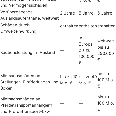
und Vermögensschäden
Vorübergehende
2 Jahre
5 Jahre
5 Jahre
Auslandsaufenthalte, weltweit
Schäden durch
enthalten
enthalten
enthalten
Umwelteinwirkung
in
weltweit
Europa
bis zu
—
bis zu
Kautionsleistung im Ausland
250.000
100.000
€
€
bis zu
Mietsachschäden an
bis zu 10
bis zu 40
100 Mio.
Stallungen, Einfriedungen und
Mio. €
Mio. €
€
Boxen
bis zu
Mietsachschäden an
—
—
100 Mio.
Pferdetransportanhängern
€
und Pferdetransport-Lkw