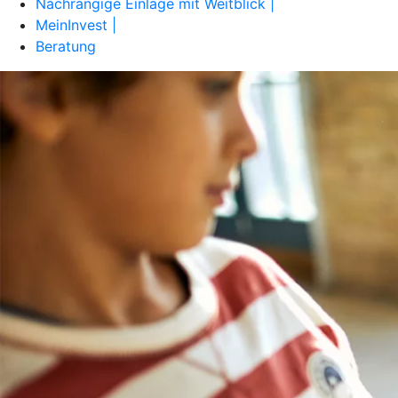
Nachrangige Einlage mit Weitblick |
MeinInvest |
Beratung