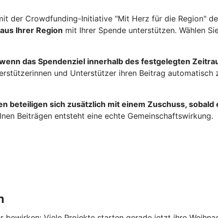
it der Crowdfunding-Initiative "Mit Herz für die Region" d
 aus Ihrer Region
mit Ihrer Spende unterstützen. Wählen Sie
 wenn das Spendenziel innerhalb des festgelegten Zeitraum
terstützerinnen und Unterstützer ihren Beitrag automatisch
 beteiligen sich zusätzlich mit einem Zuschuss, sobald e
lnen Beiträgen entsteht eine echte Gemeinschaftswirkung.
n
ewirken: Viele Projekte starten gerade jetzt ihre Weihna