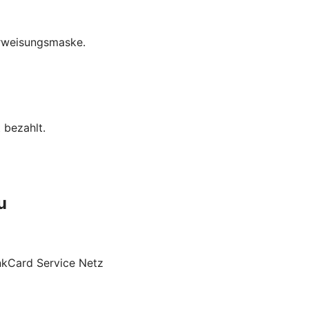
erweisungsmaske.
 bezahlt.
u
nkCard Service Netz