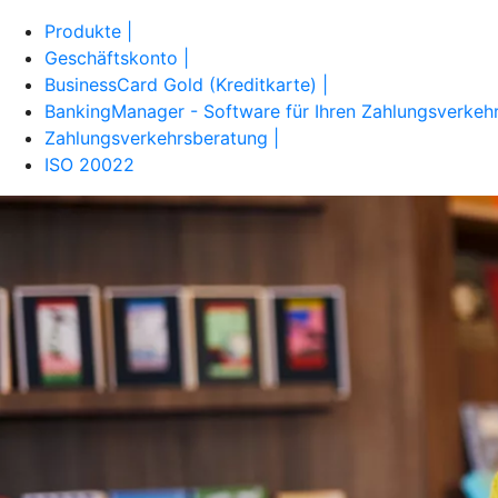
Produkte |
Geschäftskonto |
BusinessCard Gold (Kreditkarte) |
BankingManager - Software für Ihren Zahlungsverkehr
Zahlungsverkehrsberatung |
ISO 20022