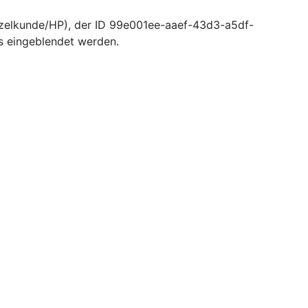
nzelkunde/HP), der ID 99e001ee-aaef-43d3-a5df-
s eingeblendet werden.