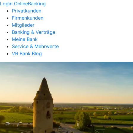
Login OnlineBanking
Privatkunden
Firmenkunden
Mitglieder
Banking & Verträge
Meine Bank
Service & Mehrwerte
VR Bank.Blog