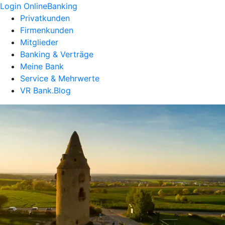
Login OnlineBanking
Privatkunden
Firmenkunden
Mitglieder
Banking & Verträge
Meine Bank
Service & Mehrwerte
VR Bank.Blog