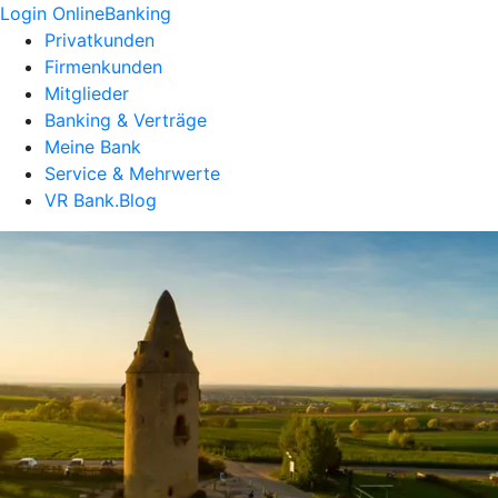
Login OnlineBanking
Privatkunden
Firmenkunden
Mitglieder
Banking & Verträge
Meine Bank
Service & Mehrwerte
VR Bank.Blog